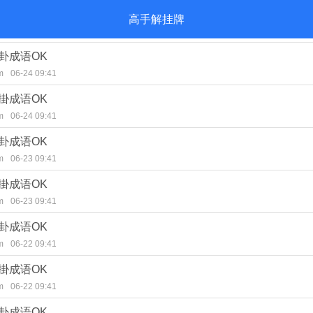
高手解挂牌
正卦成语OK
m
06-24 09:41
正掛成语OK
m
06-24 09:41
正卦成语OK
m
06-23 09:41
正掛成语OK
m
06-23 09:41
正卦成语OK
m
06-22 09:41
正掛成语OK
m
06-22 09:41
正卦成语OK