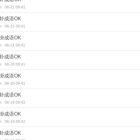
m
06-21 09:41
正卦成语OK
m
06-21 09:41
正掛成语OK
m
06-21 09:41
正卦成语OK
m
06-20 09:41
正掛成语OK
m
06-20 09:41
正卦成语OK
m
06-19 09:42
正掛成语OK
m
06-19 09:42
正卦成语OK