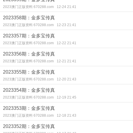
2023澳门正版资料 670288.com
12-24 21:41
2023358期：金多宝传真
2023澳门正版资料 670288.com
12-23 21:41
2023357期：金多宝传真
2023澳门正版资料 670288.com
12-22 21:41
2023356期：金多宝传真
2023澳门正版资料 670288.com
12-21 21:41
2023355期：金多宝传真
2023澳门正版资料 670288.com
12-20 21:43
2023354期：金多宝传真
2023澳门正版资料 670288.com
12-19 21:45
2023353期：金多宝传真
2023澳门正版资料 670288.com
12-18 21:43
2023352期：金多宝传真