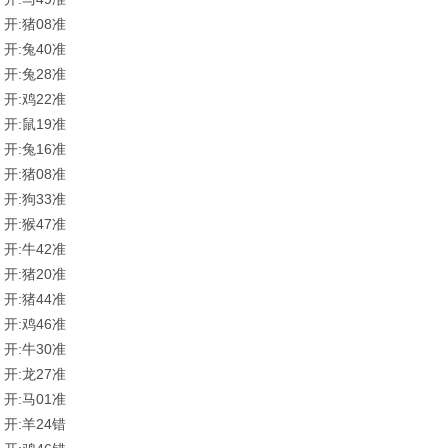
开:猪08准
开:兔40准
开:兔28准
开:鸡22准
开:鼠19准
开:兔16准
开:猪08准
开:狗33准
开:猴47准
开:牛42准
开:猪20准
开:猪44准
开:鸡46准
开:牛30准
开:龙27准
开:马01准
开:羊24错