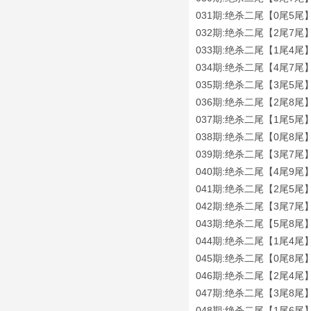
031期:绝杀二尾【0尾5
尾】
032期:绝杀二尾【2尾7
尾】
033期:绝杀二尾【1尾4
尾】
034期:绝杀二尾【4尾7
尾】
035期:绝杀二尾【3尾5
尾】
036期:绝杀二尾【2尾8
尾】
037期:绝杀二尾【1尾5
尾】
038期:绝杀二尾【0尾8
尾】
039期:绝杀二尾【3尾7
尾】
040期:绝杀二尾【4尾9
尾】
041期:绝杀二尾【2尾5
尾】
042期:绝杀二尾【3尾7
尾】
043期:绝杀二尾【5尾8
尾】
044期:绝杀二尾【1尾4
尾】
045期:绝杀二尾【0尾8
尾】
046期:绝杀二尾【2尾4
尾】
047期:绝杀二尾【3尾8
尾】
048期:绝杀二尾【1尾6
尾】