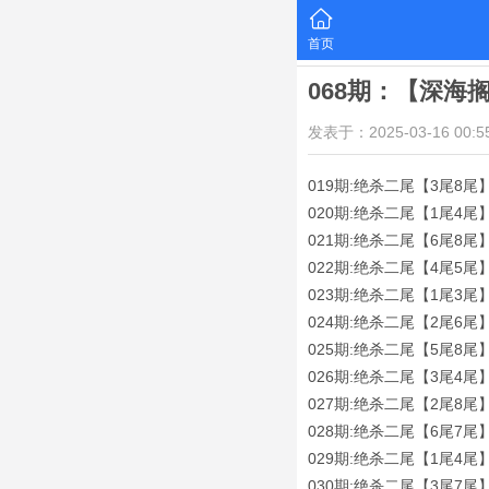
首页
068期：【深海
发表于：2025-03-16 00:55
019期:绝杀二尾【3尾8
尾】
020期:绝杀二尾【1尾4
尾】
021期:绝杀二尾【6尾8
尾】
022期:绝杀二尾【4尾5
尾】
023期:绝杀二尾【1尾3
尾】
024期:绝杀二尾【2尾6
尾】
025期:绝杀二尾【5尾8
尾】
026期:绝杀二尾【3尾4
尾】
027期:绝杀二尾【2尾8
尾】
028期:绝杀二尾【6尾7
尾】
029期:绝杀二尾【1尾4
尾】
030期:绝杀二尾【3尾7
尾】