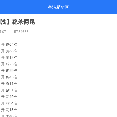
香港精华区
搁浅】稳杀两尾
:07
5784688
开:虎04准
开:狗33准
开:羊12准
开:鸡23准
开:虎29准
开:狗45准
开:猴11准
开:鼠31准
开:马49准
开:鸡34准
开:马13准
开:羊48准