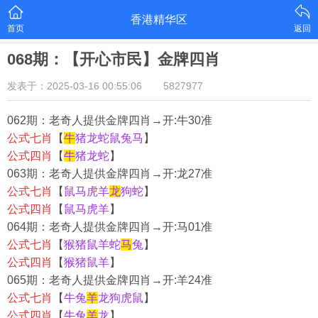
香港精华区
首页
返回
068期：【开心市民】金牌四肖
发表于：2025-03-16 00:55:06
5827977
062期：老奇人提供金牌四肖→开:牛30准
公式七肖
【
牛
猪龙蛇鼠兔马
】
公式四肖
【
牛
猪龙蛇
】
063期：老奇人提供金牌四肖→开:龙27准
公式七肖
【
鼠马虎羊
龙
狗蛇
】
公式四肖
【
鼠马虎羊
】
064期：老奇人提供金牌四肖→开:马01准
公式七肖
【
猴猪鼠羊蛇
马
兔
】
公式四肖
【
猴猪鼠羊
】
065期：老奇人提供金牌四肖→开:羊24准
公式七肖
【
牛兔
羊
龙狗虎鼠
】
公式四肖
【
牛兔
羊
龙
】