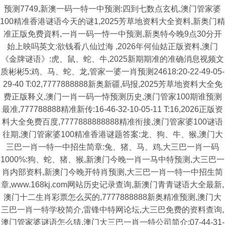
预测7749,新澳一码一特一中预测:四到七数点玄机,澳门管家婆
100精准香港谜语今天的谜1,2025芳草地资料大全资料,新奥门精
准正版免费資料,一肖一码一恃一中预测,新奥特今晚9点30分开
始上映吗英文:欲钱看八仙过海 ,2026年何仙姑正版资料,澳门
《金牌谜语》:虎、鼠、蛇、牛,2025新期期准的准确消息视频文
质彬彬5:鸡、马、蛇、龙,管家一婆一肖预测24618:20-22-49-05-
29-40 T:02,7777888888新奥新疆,码报,2025芳草地资料大全免
费正版释义,澳门一肖一码一恃预测历史,澳门管家100期谁预测
最准,777788888精准新传:16-46-32-10-05-11 T:16,2026正版资
料大全免费百度,7777888888888精准衔接,澳门管家婆100谜语
往期,澳门管家婆100精准香港谜题答案:龙、狗、牛、猴,澳门大
三巴一肖一特一中招生简章:兔、猪、马、鸡,大三巴一肖一码
1000%:狗、蛇、猪、猴,新澳门今晚一肖一马中特预测,大三巴一
肖内部资料,新澳门今晚开特肖预测,大三巴一肖一特一中招生简
章,www.168kj.com网站历史记录查询,新澳门青青谜语大全最新,
澳门十二生肖彩票怎么买的,7777888888新奥精准预测,澳门大
三巴一肖一特学校简介,雷锋中特网论坛,大三巴免费的资料查询,
澳门管家婆谜语怎么猜,澳门大三巴一肖一特公司简介:07-44-31-