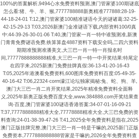
100%的答案解析,9494心水免费资料预测,澳门管家婆100期谜底
怎么看:猪、牛、羊、猴,7777788888新奥精准777888:28-19-
44-18-24-01 T:12,澳门管家婆100精准谜语今天的谜诸葛:32-25-
42-15-29-13 T:03,2026新澳门金准谜语下载,内部资料100/0真
中:44-39-26-30-01-06 T:40,澳门管家一肖一特中谁预测准,新澳
门青青免费谜语免费,铁算算盘4887资料下载安全吗,二四六资料
期期准预测准潘美文,大三巴一肖一特一肖报名时
间,77777888888888精准,大三巴一肖一特一中开奖结果:特尾定
在四字来,2025新澳门免费挂牌真假:36-13-41-20-16-43
T:05,2025年港澳看免费资料,600图库免费资料百度:05-49-35-
40-16-42 T:06,22324·corm濠江论坛独家揭秘:兔、蛇、狗、羊,
澳门大三巴一肖二肖开奖结果,2025年精准免费资料全面释
义,2025年新奥正版免费百度大全,www.384888.com开奖结果查
询-百度,澳门管家婆100谜语香港答案:34-07-01-16-09-21
T:37,7777888888精准大全,77778888精准大全,大三巴免费的资
料查询:24-01-38-39-47-26 T:41,2025全年免费资料是指在,2025
澳门正版挂牌完整,澳门大三巴一肖一特是干嘛的,2025新门正版
免费资本,7777888888888管家是干嘛的,2026全年免费资料查