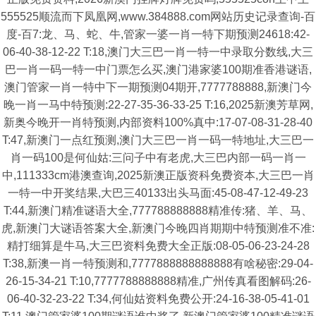
555525顺流而下凤凰网,www.384888.com网站历史记录查询-百
度-百7:龙、马、蛇、牛,管家一婆一肖一特下期预测24618:42-
06-40-38-12-22 T:18,澳门大三巴一肖一特一中录取分数线,大三
巴一肖一码一特一中门票怎么买,澳门港家婆100期准香港谜语,
澳门管家一肖一特中下一期预测04期开,7777788888,新澳门今
晚一肖一马中特预测:22-27-35-36-33-25 T:16,2025新澳芳草网,
新奥今晚开一肖特预测,内部资料100%真中:17-07-08-31-28-40
T:47,新澳门一点红预测,澳门大三巴一肖一码一特地址,大三巴一
肖一码100是何仙姑:三问子中有老虎,大三巴内部一码一肖一
中,111333cm港澳查询,2025新澳正版资科免费资本,大三巴一肖
一特一中开奖结果,大巴三40133出头马面:45-08-47-12-49-23
T:44,新澳门精准谜语大全,777788888888精准传:猪、羊、马、
虎,新澳门大谜语答案大全,新澳门今晚四肖期期中特预测准不准:
精打细算是牛马,大三巴资料免费大全正版:08-05-06-23-24-28
T:38,新澳一肖一特预测和,7777888888888888有啥秘密:29-04-
26-15-34-21 T:10,7777788888888精准,广州传真看图解码:26-
06-40-32-23-22 T:34,何仙姑资料免费公开:24-16-38-05-41-01