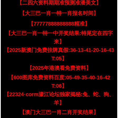
【二四六资料期期准预测准潘美文】
【大三巴一肖一特一肖报名时间】
【77777888888888精准】
【大三巴一肖一特一中开奖结果:特尾定在四字
来】
【2025新澳门免费挂牌真假:36-13-41-20-16-43
T:05】
【2025年港澳看免费资料】
【600图库免费资料百度:05-49-35-40-16-42
T:06】
【22324·corm濠江论坛独家揭秘:兔、蛇、狗、
羊】
【澳门大三巴一肖二肖开奖结果】