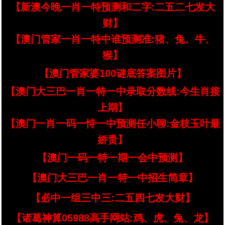
【新澳今晚一肖一特预测和二字:二五二七发大
财】
【澳门管家一肖一特中谁预测准:猪、兔、牛、
猴】
【澳门管家婆100谜底答案图片】
【澳门大三巴一肖一特一中录取分数线:今生肖接
上期】
【澳门一肖一码一恃一中预测任小聊:金枝玉叶最
娇贵】
【澳门一码一特一期一会中预测】
【澳门大三巴一肖一特一中招生简章】
【必中一组三中三:二五四七发大财】
【诸葛神算05988高手网站:鸡、虎、兔、龙】