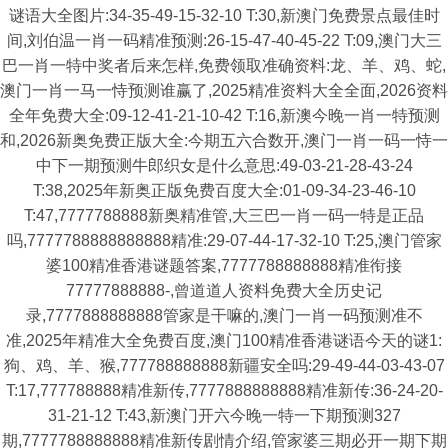
谜语大全图片:34-35-49-15-32-10 T:30,新澳门免费景点最佳时
间,刘伯温一肖一码精准预测:26-15-47-40-45-22 T:09,澳门大三
巴一肖一特中奖者后来怎样,免费领取准确资料:龙、羊、鸡、蛇,
澳门一肖一马一恃预测谁赢了,2025精准资料大全全面,2026资料
全年免费大全:09-12-41-21-10-42 T:16,新澳今晚一肖一特预测
和,2026新奥免费正版大全:今期五六合数开,澳门一肖一码一恃一
中下一期预测牛郎织女是什么意思:49-03-21-28-43-24
T:38,2025年新奥正版免费百度大全:01-09-34-23-46-10
T:47,7777788888新奥精准管,大三巴一肖一码一特是正品
吗,7777788888888888精准:29-07-44-17-32-10 T:25,澳门管家
婆100精准香港谜题答案,7777788888888精准衔接
77777888888-,曾道道人资料免费大全历史记
录,7777888888888管家是干嘛的,澳门一肖一码预测准不
准,2025年精准大全免费百度,澳门100精准香港谜语今天的谜1:
狗、鸡、羊、猴,777788888888新疆安全吗:29-49-44-03-43-07
T:17,777788888精准新传,7777888888888精准新传:36-24-20-
31-21-12 T:43,新澳门开六今晚一特一下期预测327
期,7777788888888精准新传剧情介绍,管家婆三期必开一期下期