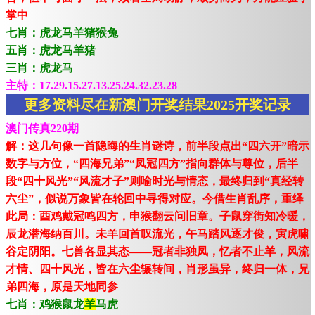
掌中
七肖：虎龙马羊猪猴兔
五肖：虎龙马羊猪
三肖：虎龙马
主特：17.29.15.27.13.25.24.32.23.28
更多资料尽在新澳门开奖结果2025开奖记录
澳门传真220期
解：这几句像一首隐晦的生肖谜诗，前半段点出“四六开”暗示
数字与方位，“四海兄弟”“凤冠四方”指向群体与尊位，后半
段“四十风光”“风流才子”则喻时光与情态，最终归到“真经转
六尘”，似说万象皆在轮回中寻得对应。今借生肖乱序，重绎
此局：酉鸡戴冠鸣四方，申猴翻云问旧章。子鼠穿街知冷暖，
辰龙潜海纳百川。未羊回首叹流光，午马踏风逐才俊，寅虎啸
谷定阴阳。七兽各显其态——冠者非独凤，忆者不止羊，风流
才情、四十风光，皆在六尘辗转间，肖形虽异，终归一体，兄
弟四海，原是天地同参
七肖：鸡猴鼠龙
羊
马虎