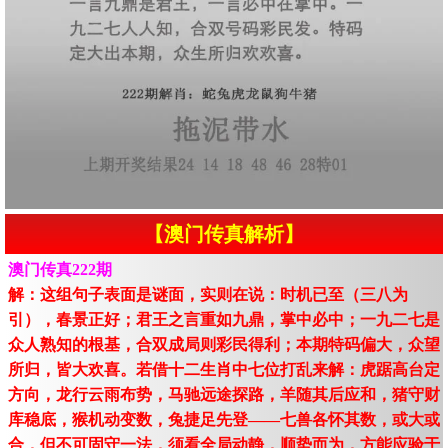
【澳门传真解析】
澳门传真222期
解：这组句子表面是谜面，实则在说：时机已至（三八为
引），春景正好；君王之言重如九鼎，掌中必中；一九二七是
众人熟知的根基，合双成局则彩民得利；本期特码偏大，众望
所归，皆大欢喜。若借十二生肖中七位打乱来解：虎踞高台定
方向，龙行云雨布势，马驰远途探路，羊随其后应和，猪守财
库稳底，猴机动变数，兔捷足先登——七兽各怀其数，或大或
合，但不可固守一法，须看全局动静，顺势而为，方能应验于