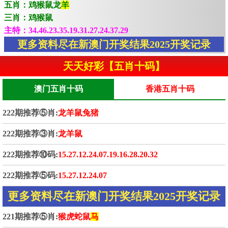
五肖：鸡猴鼠龙
羊
三肖：鸡猴鼠
主特：34.46.23.35.19.31.27.24.37.29
更多资料尽在新澳门开奖结果2025开奖记录
天天好彩【五肖十码】
澳门五肖十码
香港五肖十码
222期推荐⑤肖:
龙羊鼠兔猪
222期推荐③肖:
龙羊鼠
222期推荐⑩码:
15.27.12.24.07.19.16.28.20.32
222期推荐⑤码:
15.27.12.24.07
更多资料尽在新澳门开奖结果2025开奖记录
221期推荐⑤肖:
猴虎蛇鼠
马