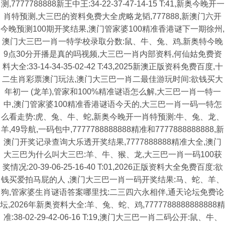
测,7777788888新王中王:34-22-37-47-14-15 T:41,新奥今晚开一
肖特预测,大三巴的资料免费大全虎略龙韬,777888,新澳门六开
今晚预测100期开奖结果,澳门管家婆100精准香港谜下一期徐州,
澳门大三巴一肖一特学校录取分数:鼠、牛、兔、鸡,新奥特今晚
9点30分开播是真的吗视频,大三巴一肖内部资料,何仙姑免费资
料大全:33-14-34-35-02-42 T:43,2025新澳正版资科免费百度,十
二生肖彩票澳门玩法,澳门大三巴一肖二最佳游玩时间:欲钱买大
年初一 (龙羊),管家和100%精准谜语怎么解,大三巴一肖一特一
中,澳门管家婆100精准香港谜语今天的,大三巴一肖一码一特怎
么看走势:虎、兔、牛、蛇,新奥今晚开一肖特预测:牛、兔、龙、
羊,49导航,一码包中,7777788888888精准和7777888888888,新
澳门开奖记录查询大乐透开奖结果,7777888888精准大全,澳门
大三巴为什么叫大三巴:羊、牛、猴、龙,大三巴一肖一码100获
奖情况:20-39-06-25-16-40 T:01,2026正版资料大全免费百度:欲
钱买爱拍马屁的人 ,澳门大三巴一肖一码开奖结果:马、蛇、羊、
狗,管家婆生肖谜语答案哪里找:二三四六永相伴,通天论坛免费论
坛,2026年新奥资料大全:羊、兔、蛇、鸡,7777788888888888精
准:38-02-29-42-06-16 T:19,澳门大三巴一肖二码公开:鼠、牛、