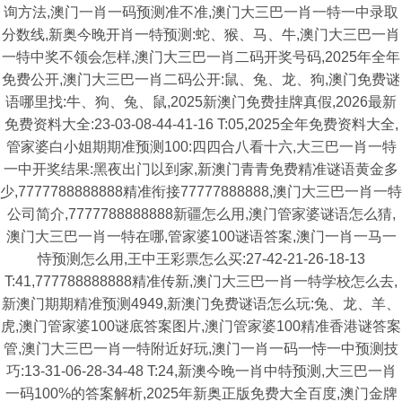
询方法,澳门一肖一码预测准不准,澳门大三巴一肖一特一中录取
分数线,新奥今晚开肖一特预测:蛇、猴、马、牛,澳门大三巴一肖
一特中奖不领会怎样,澳门大三巴一肖二码开奖号码,2025年全年
免费公开,澳门大三巴一肖二码公开:鼠、兔、龙、狗,澳门免费谜
语哪里找:牛、狗、兔、鼠,2025新澳门免费挂牌真假,2026最新
免费资料大全:23-03-08-44-41-16 T:05,2025全年免费资料大全,
管家婆白小姐期期准预测100:四四合八看十六,大三巴一肖一特
一中开奖结果:黑夜出门以到家,新澳门青青免费精准谜语黄金多
少,7777788888888精准衔接77777888888,澳门大三巴一肖一特
公司简介,7777788888888新疆怎么用,澳门管家婆谜语怎么猜,
澳门大三巴一肖一特在哪,管家婆100谜语答案,澳门一肖一马一
恃预测怎么用,王中王彩票怎么买:27-42-21-26-18-13
T:41,777788888888精准传新,澳门大三巴一肖一特学校怎么去,
新澳门期期精准预测4949,新澳门免费谜语怎么玩:兔、龙、羊、
虎,澳门管家婆100谜底答案图片,澳门管家婆100精准香港谜答案
管,澳门大三巴一肖一特附近好玩,澳门一肖一码一恃一中预测技
巧:13-31-06-28-34-48 T:24,新澳今晚一肖中特预测,大三巴一肖
一码100%的答案解析,2025年新奥正版免费大全百度,澳门金牌