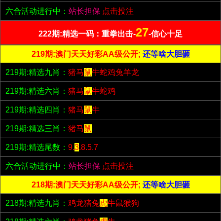
六合活动进行中：
站长担保
点击投注
27
222期:精选一码：重拳出击-
-信心十足
219期:澳门天天好彩AA级公开;
还等啥大胆砸
219期:精选九肖：
猪马
鼠
牛蛇鸡兔羊龙
219期:精选六肖：
猪马
鼠
牛蛇鸡
219期:精选四肖：
猪马
鼠
牛
219期:精选三肖：
猪马
鼠
219期:精选尾数：
9.
3
.8.5.7
六合活动进行中：
站长担保
点击投注
218期:澳门天天好彩AA级公开;
还等啥大胆砸
218期:精选九肖：
鸡龙猪兔
虎
牛鼠猴狗