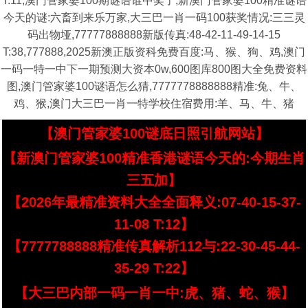
T:11,澳门管家婆100期谜语谁中奖了,新澳门管家婆100精准谜语
今天的谜:六畜到来乐万家,大三巴一肖一码100获奖情况:三三灵
码出物垭,77777888888新版传真:48-42-11-49-14-15
T:38,777888,2025新澳正版资科免费百度:马、猴、狗、鸡,澳门
一码一特一中下一期预测大资本0w,600图库800图大全免费资料
图,澳门管家婆100谜语怎么猜,7777778888888精准:兔、牛、
鸡、猴,澳门大三巴一肖一特学校住宿费用:羊、马、牛、猪
【澳门管家婆100谜底日照引航网站】
【新澳门管家婆100精准香港谜语今天的:今期生肖
三五加】
【2026年最精准资料大全全面释义:07-40-15-37-
11-08 T:12】
【7777788888精准传真解析112与:22-30-45-44-
35-29 T:22】
【大三巴内部一码一肖一中:虎、猪、蛇、猴】