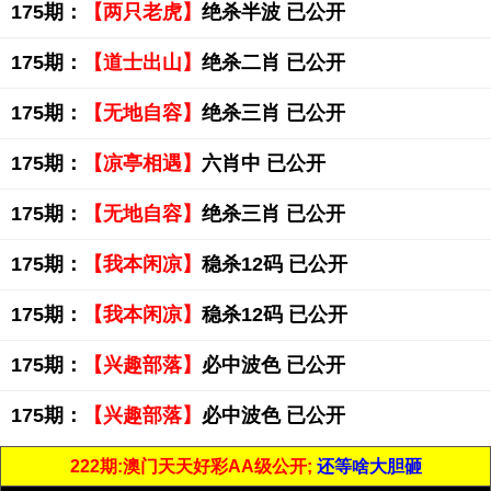
175期：
【两只老虎】
绝杀半波 已公开
175期：
【道士出山】
绝杀二肖 已公开
175期：
【无地自容】
绝杀三肖 已公开
175期：
【凉亭相遇】
六肖中 已公开
175期：
【无地自容】
绝杀三肖 已公开
175期：
【我本闲凉】
稳杀12码 已公开
175期：
【我本闲凉】
稳杀12码 已公开
175期：
【兴趣部落】
必中波色 已公开
175期：
【兴趣部落】
必中波色 已公开
222期:澳门天天好彩AA级公开;
还等啥大胆砸